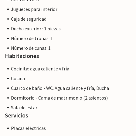
frutas y verduras, hacer excursiones y cenar relajadamente
Juguetes para interior
en un restaurante. Y en la Badia dAlcúdia, en dirección a
Caja de seguridad
Son Serra de Marina y la Colònia de Sant Pere, aún se
pueden encontrar algunas playas que todavía no están
Ducha exterior : 1 piezas
masificadas.
Número de tronas: 1
Número de cunas: 1
Habitaciones
Cocinita: agua caliente y fría
Cocina
Cuarto de baño - WC. Agua caliente y fría, Ducha
Dormitorio - Cama de matrimonio (2 asientos)
Sala de estar
Servicios
Placas eléctricas