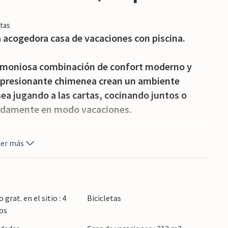
tas
a acogedora casa de vacaciones con piscina.
armoniosa combinación de confort moderno y
mpresionante chimenea crean un ambiente
sea jugando a las cartas, cocinando juntos o
ápidamente en modo vacaciones.
re libre y disfrute de las hermosas vistas sobre
eer más
a un partido de waterpolo antes de relajarte con
mbonas.
n su plaza del mercado, visite los cafés
grat. en el sitio : 4
Bicicletas
d. Explore el campo de los alrededores y suba al
os
 Tramuntana con sus impresionantes paisajes de