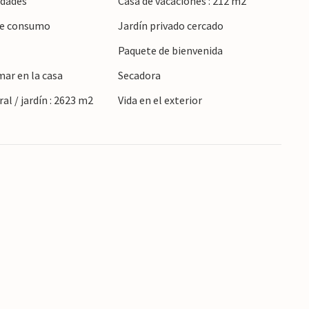
idades
Casa de vacaciones : 212 m2
óller o Palma y experimente el variado paisaje
 de consumo
Jardín privado cercado
terránea.
Paquete de bienvenida
mar en la casa
Secadora
al / jardín : 2623 m2
Vida en el exterior