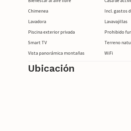
Bienestar al aire libre
Casa de activ
montaña. Visite ciudades cercanas como S
Chimenea
Incl. gastos
entre montañas, olivares y la costa medi
Lavadora
Lavavajillas
Piscina exterior privada
Prohibido fu
Smart TV
Terreno natur
Vista panorámica montañas
WiFi
Ubicación