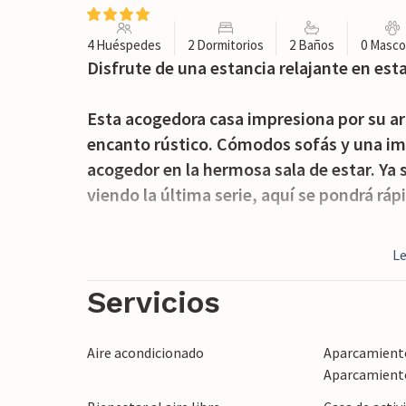
4 Huéspedes
2 Dormitorios
2 Baños
0 Masco
Disfrute de una estancia relajante en est
Esta acogedora casa impresiona por su 
encanto rústico. Cómodos sofás y una i
acogedor en la hermosa sala de estar. Ya 
viendo la última serie, aquí se pondrá r
Comience el día con un café matutino al ai
L
el campo. Refréscate en la piscina o jueg
una bebida refrescante en una de las tu
Servicios
Descubra el encantador pueblo de Alaró co
Aire acondicionado
Aparcamiento 
tradicionales y disfrute de la tranquilida
Aparcamient
Castell o haga excursiones a la Serra de