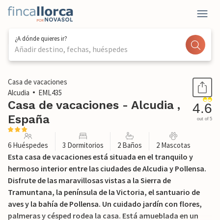
¿A dónde quieres ir?
Añadir destino, fechas, huéspedes
1 / 35
Casa de vacaciones
Alcudia
EML435
Casa de vacaciones - Alcudia ,
4.6
España
out of 5
6 Huéspedes
3 Dormitorios
2 Baños
2 Mascotas
Esta casa de vacaciones está situada en el tranquilo y
hermoso interior entre las ciudades de Alcudia y Pollensa.
Disfrute de las maravillosas vistas a la Sierra de
Tramuntana, la península de la Victoria, el santuario de
aves y la bahía de Pollensa. Un cuidado jardín con flores,
palmeras y césped rodea la casa. Está amueblada en un