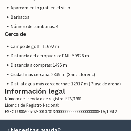
proporcionaremos el mismo nivel de servicio al cliente y su
Aparcamiento grat. en el sitio
estancia no será diferente a reservar alojamiento con un
propietario profesional.
Barbacoa
Número de tumbonas: 4
Cerca de
Campo de golf : 11692 m
Distancia del aeropuerto: PMI : 59926 m
Distancia a compras: 1495 m
Ciudad mas cercana: 2839 m (Sant Llorenc)
Dist. al agua más cercana/nat: 12917 m (Playa de arena)
Información legal
Número de licencia o de registro: ETV/1961
Licencia de Registro Nacional:
ESFCTU00A00702300107013400000000000000000000ETV/19612
¿Necesitas ayuda?