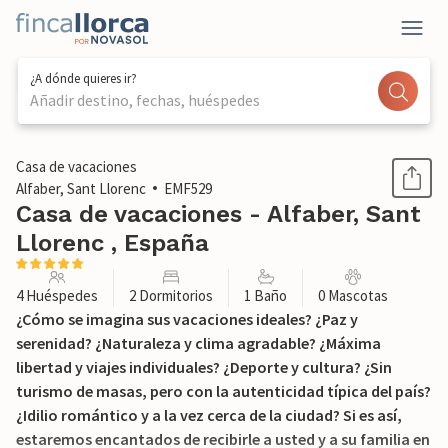
¿A dónde quieres ir?
Añadir destino, fechas, huéspedes
1 / 47
Casa de vacaciones
Alfaber, Sant Llorenc
EMF529
Casa de vacaciones - Alfaber, Sant
Llorenc , España
4 Huéspedes
2 Dormitorios
1 Baño
0 Mascotas
¿Cómo se imagina sus vacaciones ideales? ¿Paz y
serenidad? ¿Naturaleza y clima agradable? ¿Máxima
libertad y viajes individuales? ¿Deporte y cultura? ¿Sin
turismo de masas, pero con la autenticidad típica del país?
¿Idilio romántico y a la vez cerca de la ciudad? Si es así,
estaremos encantados de recibirle a usted y a su familia en