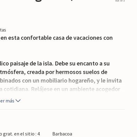
out of 5
tas
 en esta confortable casa de vacaciones con
ico paisaje de la isla. Debe su encanto a su
atmósfera, creada por hermosos suelos de
binados con un mobiliario hogareño, y le invita
da cotidiana. Relájese en un ambiente acogedor
harle junto a la chimenea hasta bien entrada la
eer más
ésquese en la espaciosa piscina, vea jugar a los
 sol o a sentarse juntos a tomar una copa de vino
grat. en el sitio : 4
Barbacoa