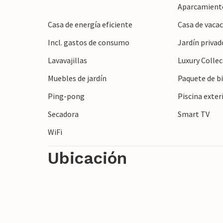
después de sus excursiones.
Aparcamient
Casa de energía eficiente
Casa de vacac
Pasee por los pintorescos callejones de 
Incl. gastos de consumo
Jardín privad
un pueblo tradicional mallorquín. El impr
está a sólo unos kilómetros. Practique se
Lavavajillas
Luxury Colle
espectaculares vistas de las montañas y e
Muebles de jardín
Paquete de b
Ping-pong
Piscina exter
Secadora
Smart TV
WiFi
Ubicación