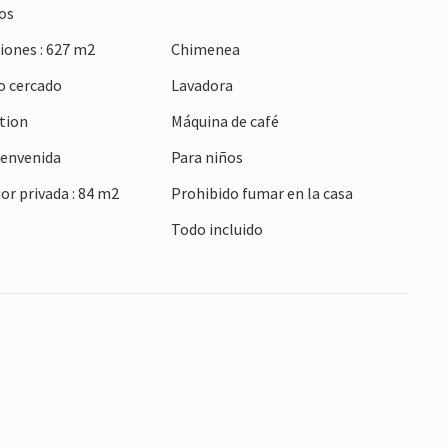
os
iones : 627 m2
Chimenea
Algaida y experimente el encantador ambiente de
o cercado
Lavadora
esionante paisaje de la Serra de Tramuntana
nderismo o ciclismo y disfrute de
ction
Máquina de café
l mar.
ienvenida
Para niños
ior privada : 84 m2
Prohibido fumar en la casa
Todo incluido