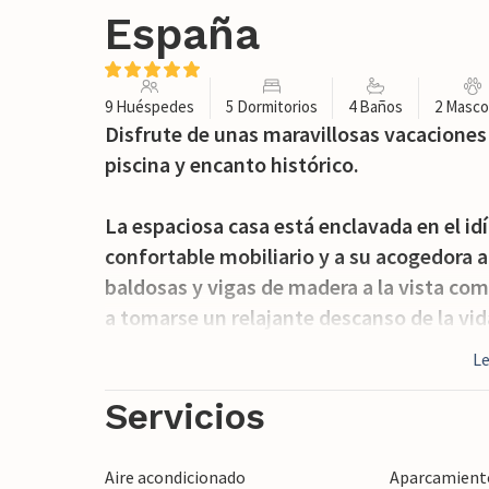
España
9 Huéspedes
5 Dormitorios
4 Baños
2 Masco
Disfrute de unas maravillosas vacaciones
piscina y encanto histórico.
La espaciosa casa está enclavada en el idíl
confortable mobiliario y a su acogedora 
baldosas y vigas de madera a la vista com
a tomarse un relajante descanso de la vi
después de sus actividades en la zona y c
L
noche.
Servicios
Pase maravillosas horas al aire libre, refr
niños, la terraza le invita a disfrutar del
Aire acondicionado
Aparcamiento 