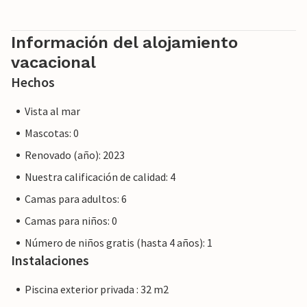
privado, no por una empresa o un comerciante. Esto
significa que la ley del consumidor de la UE puede no
aplicarse. Sin embargo, puede estar seguro de que le
Información del alojamiento
proporcionaremos el mismo nivel de servicio al cliente y su
vacacional
estancia no será diferente a reservar alojamiento con un
Hechos
propietario profesional.
Vista al mar
Mascotas: 0
Renovado (año): 2023
Nuestra calificación de calidad: 4
Camas para adultos: 6
Camas para niños: 0
Número de niños gratis (hasta 4 años): 1
Instalaciones
Piscina exterior privada : 32 m2