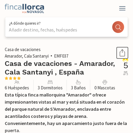
¿A dónde quieres ir?
Añadir destino, fechas, huéspedes
1 / 38
Casa de vacaciones
Amarador, Cala Santanyi
EMF037
Casa de vacaciones - Amarador,
5
Cala Santanyi , España
out
of 5
6 Huéspedes
3 Dormitorios
3 Baños
0 Mascotas
Esta típica finca mallorquina "Amarador" ofrece
impresionantes vistas al mar y está situada en el corazón
del parque natural de S'Amarador, enclavada entre
acantilados costeros y playas de arena.
Convenientemente, hay un aparcamiento justo fuera de la
puerta.