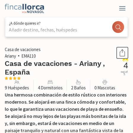
¿A dónde quieres ir?
Añadir destino, fechas, huéspedes
1 / 35
Casa de vacaciones
Ariany
EMA110
Casa de vacaciones - Ariany ,
4
España
out of
5
9 Huéspedes
4 Dormitorios
2 Baños
0 Mascotas
Una hermosa combinación de estilo rústico con interiores
modernos. Se alojará en una finca cómoda y confortable,
lo que le garantiza unas vacaciones de playa de ensueño.
Se alojará no muy lejos de las playas más bonitas de la isla
y, sin embargo, estará de vacaciones en medio de un
paisaje tranquilo y natural con una fantástica vista de la