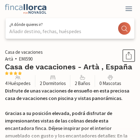
¿A dónde quieres ir?
Añadir destino, fechas, huéspedes
1 / 34
Casa de vacaciones
Artà
EMI590
Casa de vacaciones - Artà , España
4 Huéspedes
2 Dormitorios
2 Baños
0 Mascotas
Disfrute de unas vacaciones de ensueño en esta preciosa
casa de vacaciones con piscina y vistas panorámicas.
Gracias a su posición elevada, podrá disfrutar de
impresionantes vistas de las colinas desde esta
encantadora finca. Déjese inspirar por el interior
amueblado con gusto y los encantadores detalles: En la