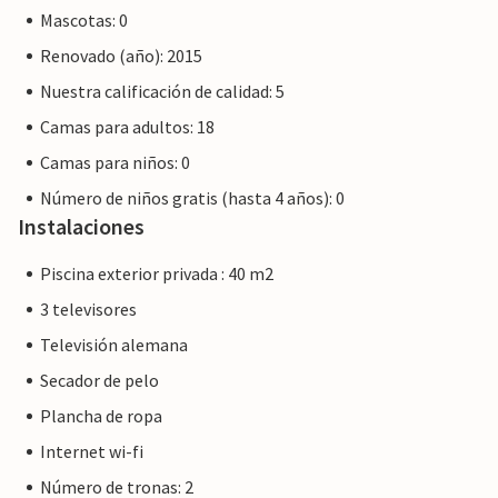
reserva, que también puede ser a la llegada al
Mascotas: 0
establecimiento o durante su estancia, y no recibirá
Renovado (año): 2015
ningún reembolso. El uso opcional de la calefacción en
este alojamiento está incluido en el precio para un uso
Nuestra calificación de calidad: 5
razonable. Si se excede, se le cobrará la tarifa en efectivo
Camas para adultos: 18
in situ.
Camas para niños: 0
Número de niños gratis (hasta 4 años): 0
Instalaciones
Piscina exterior privada : 40 m2
3 televisores
Televisión alemana
Secador de pelo
Plancha de ropa
Internet wi-fi
Número de tronas: 2