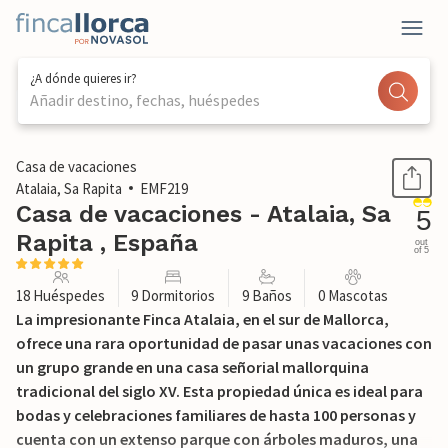
¿A dónde quieres ir?
Añadir destino, fechas, huéspedes
1 / 50
Casa de vacaciones
Atalaia, Sa Rapita
EMF219
Casa de vacaciones - Atalaia, Sa
5
Rapita , España
out
of 5
18 Huéspedes
9 Dormitorios
9 Baños
0 Mascotas
La impresionante Finca Atalaia, en el sur de Mallorca,
ofrece una rara oportunidad de pasar unas vacaciones con
un grupo grande en una casa señorial mallorquina
tradicional del siglo XV. Esta propiedad única es ideal para
bodas y celebraciones familiares de hasta 100 personas y
cuenta con un extenso parque con árboles maduros, una