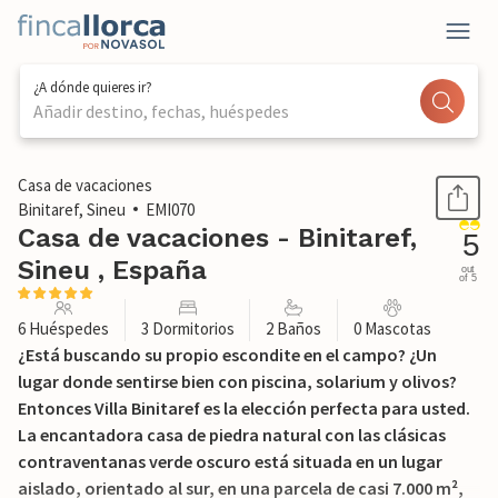
¿A dónde quieres ir?
Añadir destino, fechas, huéspedes
1 / 47
Casa de vacaciones
Binitaref, Sineu
EMI070
Casa de vacaciones - Binitaref,
5
Sineu , España
out
of 5
6 Huéspedes
3 Dormitorios
2 Baños
0 Mascotas
¿Está buscando su propio escondite en el campo? ¿Un
lugar donde sentirse bien con piscina, solarium y olivos?
Entonces Villa Binitaref es la elección perfecta para usted.
La encantadora casa de piedra natural con las clásicas
contraventanas verde oscuro está situada en un lugar
aislado, orientado al sur, en una parcela de casi 7.000 m²,