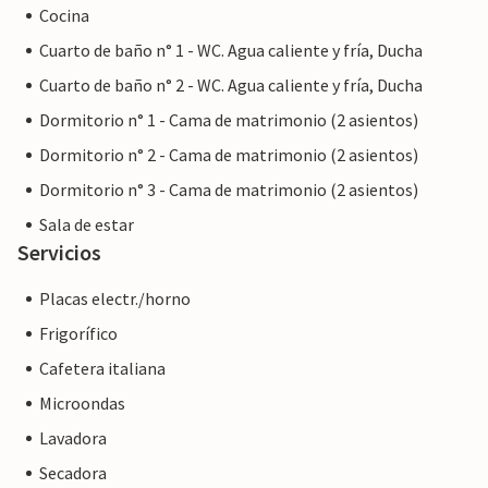
Cocina
coche, mientras que Son Servera está a sólo unos minutos
Cuarto de baño n° 1 - WC. Agua caliente y fría, Ducha
más adelante. Cala Ratjada, con su hermoso paseo
marítimo y su puerto, está a unos 13 km. Varias playas de
Cuarto de baño n° 2 - WC. Agua caliente y fría, Ducha
arena y hermosas bahías se puede llegar en muy poco
Dormitorio n° 1 - Cama de matrimonio (2 asientos)
tiempo.
Dormitorio n° 2 - Cama de matrimonio (2 asientos)
Nota: Esta propiedad está gestionada por un propietario
Dormitorio n° 3 - Cama de matrimonio (2 asientos)
privado, no por una empresa o un comerciante. Esto
Sala de estar
significa que la ley del consumidor de la UE puede no
Servicios
aplicarse. Sin embargo, puede estar seguro de que le
proporcionaremos el mismo nivel de servicio al cliente y
Placas electr./horno
que su estancia no será diferente de reservar alojamiento
Frigorífico
con un propietario profesional.
Cafetera italiana
Microondas
Lavadora
Secadora