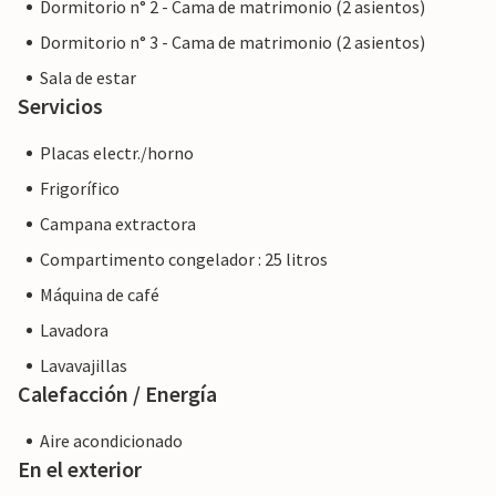
Dormitorio n° 2 - Cama de matrimonio (2 asientos)
privado, no por una empresa o un comerciante. Esto
Dormitorio n° 3 - Cama de matrimonio (2 asientos)
significa que la ley del consumidor de la UE puede no
Sala de estar
aplicarse. Sin embargo, puede estar seguro de que le
Servicios
proporcionaremos el mismo nivel de servicio al cliente y su
estancia no será diferente a reservar alojamiento con un
Placas electr./horno
propietario profesional.
Frigorífico
Campana extractora
Compartimento congelador : 25 litros
Máquina de café
Lavadora
Lavavajillas
Calefacción / Energía
Aire acondicionado
En el exterior