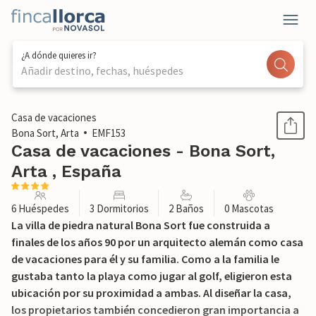
¿A dónde quieres ir?
Añadir destino, fechas, huéspedes
1 / 32
Casa de vacaciones
Bona Sort, Arta
EMF153
Casa de vacaciones - Bona Sort,
Arta , España
6 Huéspedes
3 Dormitorios
2 Baños
0 Mascotas
La villa de piedra natural Bona Sort fue construida a
finales de los años 90 por un arquitecto alemán como casa
de vacaciones para él y su familia. Como a la familia le
gustaba tanto la playa como jugar al golf, eligieron esta
ubicación por su proximidad a ambas. Al diseñar la casa,
los propietarios también concedieron gran importancia a