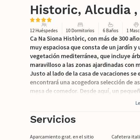
Historic, Alcudia 
12 Huéspedes
10 Dormitorios
6 Baños
1 Masc
Ca Na Siona Històric, con más de 300 año
muy espaciosa que consta de un jardín y u
vegetación mediterránea, que incluye ár
maravilloso a las zonas ajardinadas con m
Justo al lado de la casa de vacaciones se
encontrará una acogedora selección de asi
mesa de comedor. Desde aquí, un pequeño
integrado estéticamente en el paisaje. De
L
sensacionales de la Sierra de Tramuntana.
adicionales le invita a relajarse. Si desea
Servicios
exclusiva, puede dirigirse a la zona elevad
una mesa de ping-pong a su disposición p
Aparcamiento grat. en el sitio
Cafetera ital