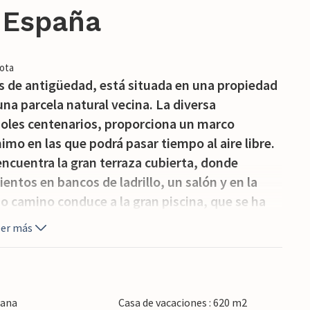
, España
ota
s de antigüedad, está situada en una propiedad
na parcela natural vecina. La diversa
boles centenarios, proporciona un marco
imo en las que podrá pasar tiempo al aire libre.
 encuentra la gran terraza cubierta, donde
entos en bancos de ladrillo, un salón y en la
 camino conduce a la gran piscina, que se ha
sde aquí se puede disfrutar de unas vistas
eer más
 La casa de la piscina contigua con asientos
 disfrutar de las vistas de forma aún más
a de asientos al aire libre junto a la piscina. Hay
ara mantenerse en forma y divertirse. La casa
iana
Casa de vacaciones : 620 m2