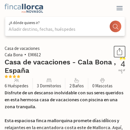
¿A dónde quieres ir?
Añadir destino, fechas, huéspedes
1 / 30
Casa de vacaciones
Cala Bona
EMI612
Casa de vacaciones - Cala Bona ,
4
España
out of
5
6 Huéspedes
3 Dormitorios
2 Baños
0 Mascotas
Disfrute de un descanso inolvidable con sus seres queridos
en esta hermosa casa de vacaciones con piscina en una
zona tranquila.
Esta espaciosa finca mallorquina promete días idílicos y
relajantes en la encantadora costa este de Mallorca. Aquí,