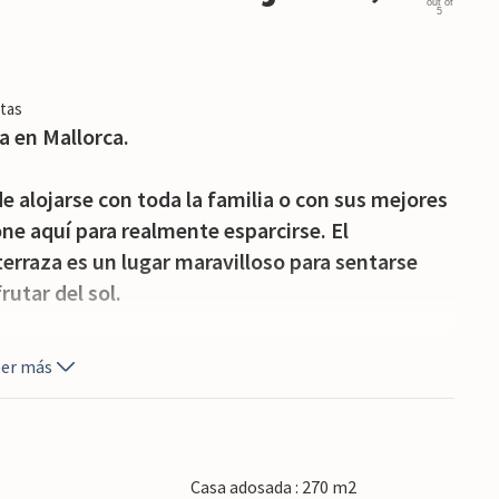
out of
5
tas
a en Mallorca.
e alojarse con toda la familia o con sus mejores
ne aquí para realmente esparcirse. El
erraza es un lugar maravilloso para sentarse
rutar del sol.
 los ricos colores de Mallorca y de las hermosas
eer más
 calas por descubrir en el norte. También
tida para excursiones de senderismo por toda la
s en el mercado de abastos los sábados y explore
Casa adosada : 270 m2