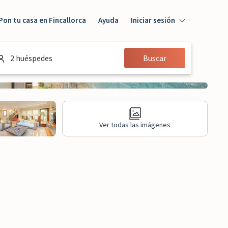
Pon tu casa en Fincallorca
Ayuda
Iniciar sesión
Iniciar sesión
2 huéspedes
Buscar
Huésped
Propietario
Ver todas las imágenes
aluaciones
Información legal