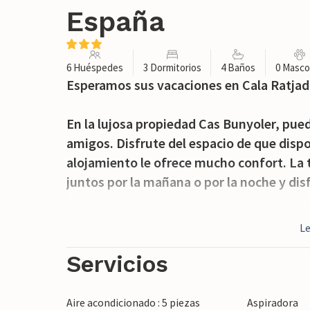
España
6 Huéspedes
3 Dormitorios
4 Baños
0 Masco
Esperamos sus vacaciones en Cala Ratjad
En la lujosa propiedad Cas Bunyoler, pued
amigos. Disfrute del espacio de que dispo
alojamiento le ofrece mucho confort. La t
juntos por la mañana o por la noche y disf
La playa está a pocos metros. Disfrute de
L
playas de la ciudad. Hay muchas pequeñas
puede utilizar la casa como punto de par
Servicios
isla. Abastézcase de deliciosos producto
los alrededores.
Aire acondicionado : 5 piezas
Aspiradora