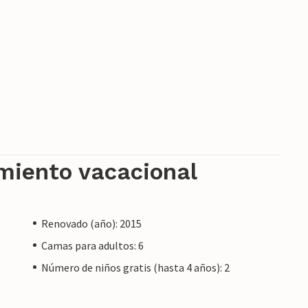
ra de Portocolom, pasarás tus vacaciones en una
on multitud de oportunidades para deleitar tu
exquisiteces para la barbacoa local. Además del
llorca, numerosas y hermosas playas de la región
acto con el mar. También se pueden explorar a
amiento vacacional
Renovado (año): 2015
Camas para adultos: 6
Número de niños gratis (hasta 4 años): 2