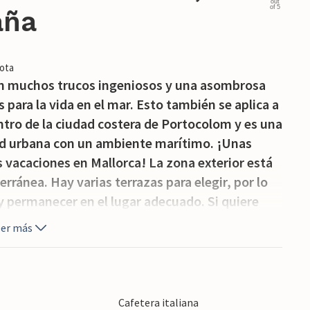
out
of 5
aña
ota
on muchos trucos ingeniosos y una asombrosa
 para la vida en el mar. Esto también se aplica a
entro de la ciudad costera de Portocolom y es una
ad urbana con un ambiente marítimo. ¡Unas
 vacaciones en Mallorca! La zona exterior está
ránea. Hay varias terrazas para elegir, por lo
 y permanecer en el lugar adecuado. Si quiere
retirarse a la terraza cubierta con muebles de
eer más
preparar una deliciosa comida por la noche en
 250 metros, por lo que siempre podrá dar un
Cafetera italiana