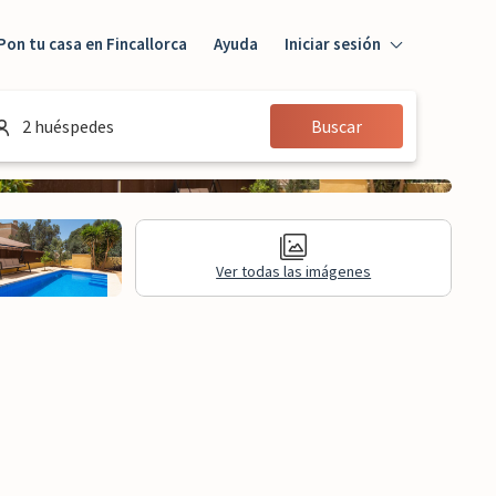
Pon tu casa en Fincallorca
Ayuda
Iniciar sesión
Iniciar sesión
2 huéspedes
Buscar
Huésped
Propietario
Ver todas las imágenes
aluaciones
Información legal