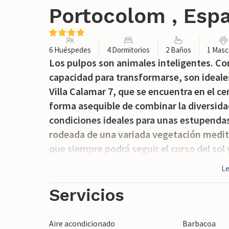
Portocolom , Esp
6 Huéspedes
4 Dormitorios
2 Baños
1 Masc
Los pulpos son animales inteligentes. C
capacidad para transformarse, son ideales
Villa Calamar 7, que se encuentra en el c
forma asequible de combinar la diversid
condiciones ideales para unas estupendas
rodeada de una variada vegetación mediter
que siempre podrá seguir el curso del sol
darle un respiro a su piel, también puede 
L
bambú. Hay una barbacoa disponible para 
un ambiente acogedor. El mar está a sólo
Servicios
digestivo paseo antes de irse a dormir.
Aire acondicionado
Barbacoa