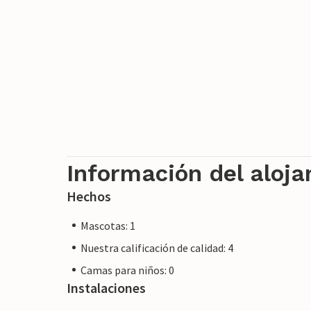
En Villa Calamar 7, en la localidad coste
cuidada zona residencial cerca del mar c
paladar en restaurantes o abastecerte de 
puerto natural, las llamadas Calas de Ma
ofrecen la oportunidad de entrar en cont
pie.
Información del aloj
Hechos
Mascotas: 1
Nuestra calificación de calidad: 4
Camas para niños: 0
Instalaciones