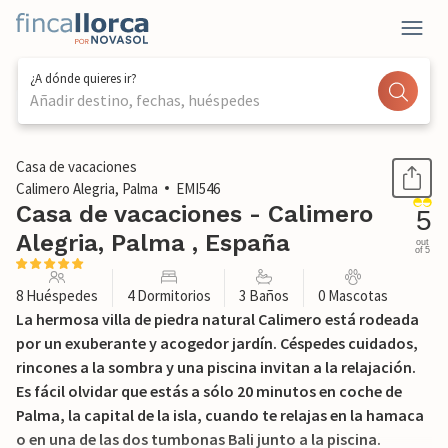
¿A dónde quieres ir?
Añadir destino, fechas, huéspedes
1 / 47
Casa de vacaciones
Calimero Alegria, Palma
EMI546
Casa de vacaciones - Calimero
5
Alegria, Palma , España
out
of 5
8 Huéspedes
4 Dormitorios
3 Baños
0 Mascotas
La hermosa villa de piedra natural Calimero está rodeada
por un exuberante y acogedor jardín. Céspedes cuidados,
rincones a la sombra y una piscina invitan a la relajación.
Es fácil olvidar que estás a sólo 20 minutos en coche de
Palma, la capital de la isla, cuando te relajas en la hamaca
o en una de las dos tumbonas Bali junto a la piscina.