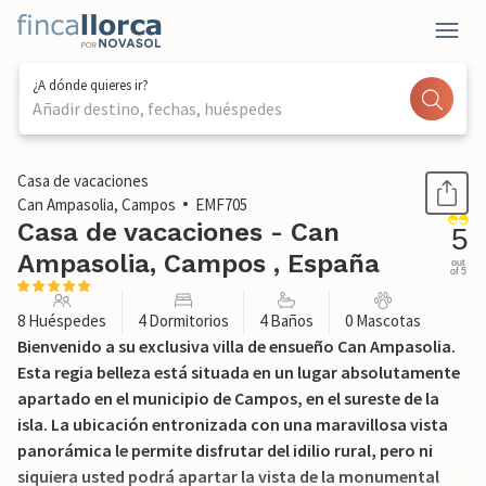
¿A dónde quieres ir?
Añadir destino, fechas, huéspedes
1 / 51
Casa de vacaciones
Can Ampasolia, Campos
EMF705
Casa de vacaciones - Can
5
Ampasolia, Campos , España
out
of 5
8 Huéspedes
4 Dormitorios
4 Baños
0 Mascotas
Bienvenido a su exclusiva villa de ensueño Can Ampasolia.
Esta regia belleza está situada en un lugar absolutamente
apartado en el municipio de Campos, en el sureste de la
isla. La ubicación entronizada con una maravillosa vista
panorámica le permite disfrutar del idilio rural, pero ni
siquiera usted podrá apartar la vista de la monumental