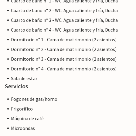
Cuarto de baño n° 1 - WC. Agua caliente y fría, Ducha
Atención: Este alojamiento está gestionado por un
Cuarto de baño n° 2 - WC. Agua caliente y fría, Ducha
propietario privado, no por una empresa o un
Cuarto de baño n° 3 - WC. Agua caliente y fría, Ducha
comerciante. Esto significa que es posible que no se
aplique la legislación de la UE en materia de consumo. Sin
Cuarto de baño n° 4 - WC. Agua caliente y fría, Ducha
embargo, puede estar seguro de que le proporcionaremos
Dormitorio n° 1 - Cama de matrimonio (2 asientos)
el mismo nivel de servicio al cliente y su estancia no será
Dormitorio n° 2 - Cama de matrimonio (2 asientos)
diferente a reservar alojamiento con un propietario
profesional.
Dormitorio n° 3 - Cama de matrimonio (2 asientos)
Dormitorio n° 4 - Cama de matrimonio (2 asientos)
Sala de estar
Servicios
Fogones de gas/horno
Frigorífico
Máquina de café
Microondas