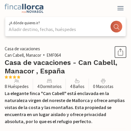
¿A dónde quieres ir?
Añadir destino, fechas, huéspedes
1 / 45
Casa de vacaciones
Can Cabell, Manacor
EMF064
Casa de vacaciones - Can Cabell,
Manacor , España
8 Huéspedes
4 Dormitorios
4 Baños
0 Mascotas
La elegante finca "Can Cabell" está enclavada en la
naturaleza virgen del noreste de Mallorca y ofrece amplias
vistas de la costa y las montañas. Esta propiedad se
encuentra en un lugar aislado y ofrece privacidad
absoluta, por lo que es el refugio perfecto.