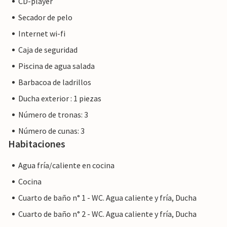
CD-player
vecina Inca. Aquí tiene lugar una vez a la semana uno de los
Secador de pelo
mercados semanales más grandes y bonitos de la isla.
Internet wi-fi
Caja de seguridad
Piscina de agua salada
Nota: Esta propiedad está gestionada por un propietario
privado, no por una empresa o un comerciante. Esto
Barbacoa de ladrillos
significa que es posible que no se aplique la legislación de la
Ducha exterior : 1 piezas
UE en materia de consumo. Sin embargo, puede estar
Número de tronas: 3
seguro de que le proporcionaremos el mismo nivel de
servicio al cliente y su estancia no será diferente a reservar
Número de cunas: 3
alojamiento con un propietario profesional.
Habitaciones
Agua fría/caliente en cocina
Cocina
Cuarto de baño n° 1 - WC. Agua caliente y fría, Ducha
Cuarto de baño n° 2 - WC. Agua caliente y fría, Ducha