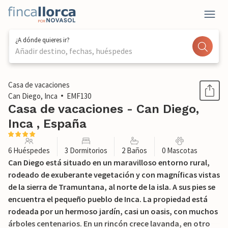
¿A dónde quieres ir?
Añadir destino, fechas, huéspedes
1 / 55
Casa de vacaciones
Can Diego, Inca
EMF130
Casa de vacaciones - Can Diego,
Inca , España
6 Huéspedes
3 Dormitorios
2 Baños
0 Mascotas
Can Diego está situado en un maravilloso entorno rural,
rodeado de exuberante vegetación y con magníficas vistas
de la sierra de Tramuntana, al norte de la isla. A sus pies se
encuentra el pequeño pueblo de Inca. La propiedad está
rodeada por un hermoso jardín, casi un oasis, con muchos
árboles centenarios. En un rincón crece lavanda, en otro