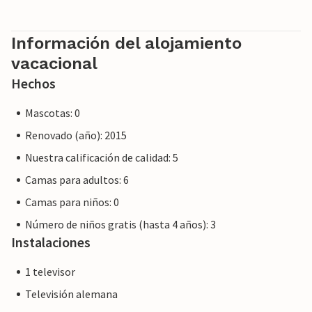
privado, no por una empresa o un comerciante. Esto
significa que es posible que no se aplique la legislación de la
UE en materia de consumo. Sin embargo, puede estar
Información del alojamiento
seguro de que le proporcionaremos el mismo nivel de
vacacional
servicio al cliente y su estancia no será diferente a reservar
Hechos
alojamiento con un propietario profesional.
Mascotas: 0
Renovado (año): 2015
Nuestra calificación de calidad: 5
Camas para adultos: 6
Camas para niños: 0
Número de niños gratis (hasta 4 años): 3
Instalaciones
1 televisor
Televisión alemana