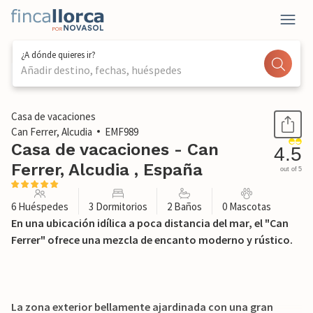
¿A dónde quieres ir?
Añadir destino, fechas, huéspedes
1 / 47
Casa de vacaciones
Can Ferrer, Alcudia
EMF989
Casa de vacaciones - Can
4.5
Ferrer, Alcudia , España
out of 5
6 Huéspedes
3 Dormitorios
2 Baños
0 Mascotas
En una ubicación idílica a poca distancia del mar, el "Can
Ferrer" ofrece una mezcla de encanto moderno y rústico.
La zona exterior bellamente ajardinada con una gran