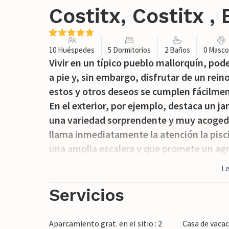
Costitx, Costitx ,
10 Huéspedes
5 Dormitorios
2 Baños
0 Masco
Vivir en un típico pueblo mallorquín, pod
a pie y, sin embargo, disfrutar de un re
estos y otros deseos se cumplen fácilmen
En el exterior, por ejemplo, destaca un j
una variedad sorprendente y muy acoged
llama inmediatamente la atención la pisc
una amplia escalera y que promete un agra
Justo al lado del pintoresco y nudoso ol
L
fondo - ¡no olvide su bebida favorita! Pu
cubierta o al aire libre bajo el cielo medi
Servicios
y disfrutar de una buena barbacoa aquí y 
hay un horno para pizzas. A la vuelta de 
Aparcamiento grat. en el sitio : 2
Casa de vacac