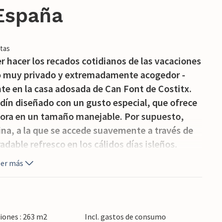
 España
tas
er hacer los recados cotidianos de las vacaciones
ino muy privado y extremadamente acogedor -
te en la casa adosada de Can Font de Costitx.
ardín diseñado con un gusto especial, que ofrece
ora en un tamaño manejable. Por supuesto,
ina, a la que se accede suavemente a través de
dable refresco en los cálidos días isleños.
ivo, cómodas tumbonas esperan a ser utilizadas a
eer más
ede sentarse en la zona de cocina exterior
terráneo en las zonas de estar alrededor de la casa
allá por la noche para redondear el día. También
la esquina, rodeado de piedra natural, ventanas
iones : 263 m2
Incl. gastos de consumo