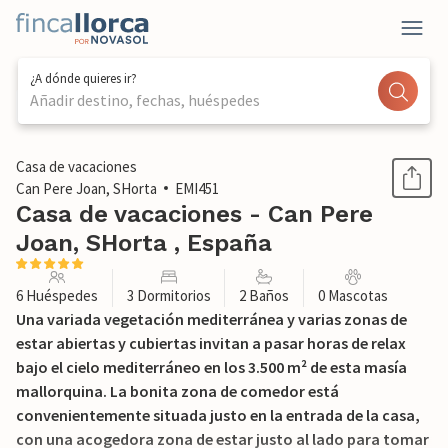
¿A dónde quieres ir?
Añadir destino, fechas, huéspedes
1 / 47
Casa de vacaciones
Can Pere Joan, SHorta
EMI451
Casa de vacaciones - Can Pere
Joan, SHorta , España
6 Huéspedes
3 Dormitorios
2 Baños
0 Mascotas
Una variada vegetación mediterránea y varias zonas de
estar abiertas y cubiertas invitan a pasar horas de relax
bajo el cielo mediterráneo en los 3.500 m² de esta masía
mallorquina. La bonita zona de comedor está
convenientemente situada justo en la entrada de la casa,
con una acogedora zona de estar justo al lado para tomar