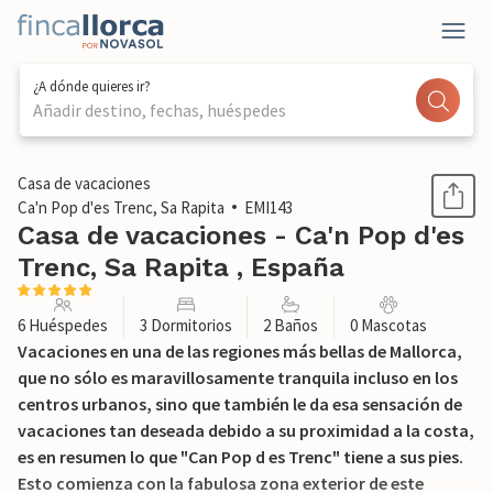
¿A dónde quieres ir?
Añadir destino, fechas, huéspedes
1 / 37
Casa de vacaciones
Ca'n Pop d'es Trenc, Sa Rapita
EMI143
Casa de vacaciones - Ca'n Pop d'es
Trenc, Sa Rapita , España
6 Huéspedes
3 Dormitorios
2 Baños
0 Mascotas
Vacaciones en una de las regiones más bellas de Mallorca,
que no sólo es maravillosamente tranquila incluso en los
centros urbanos, sino que también le da esa sensación de
vacaciones tan deseada debido a su proximidad a la costa,
es en resumen lo que "Can Pop d es Trenc" tiene a sus pies.
Esto comienza con la fabulosa zona exterior de este