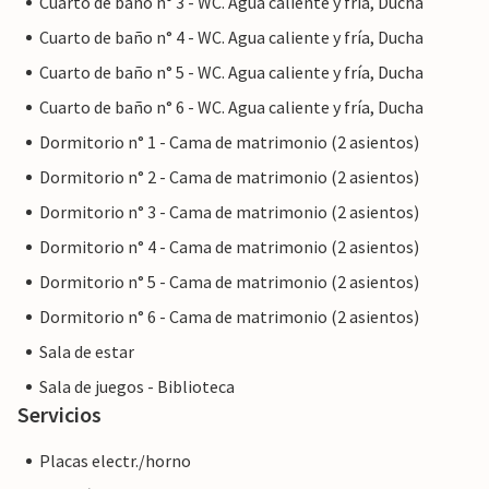
Cuarto de baño n° 3 - WC. Agua caliente y fría, Ducha
el cuadrante Campos, Ses Salines, Colonia de Sant Jordi y
Cuarto de baño n° 4 - WC. Agua caliente y fría, Ducha
Es Trenc, en la hermosa región sur de Mallorca, donde la
Cuarto de baño n° 5 - WC. Agua caliente y fría, Ducha
agricultura, los olivares y la producción de sal dominan el
panorama general. Las compras para las necesidades
Cuarto de baño n° 6 - WC. Agua caliente y fría, Ducha
diarias pueden hacerse en Campos o Ses Salines, donde
Dormitorio n° 1 - Cama de matrimonio (2 asientos)
cada martes o jueves tiene lugar el mercado semanal de
Dormitorio n° 2 - Cama de matrimonio (2 asientos)
agricultores. Especialmente destacable es la proximidad a
las hermosas playas de la costa sur, Ses Covetes o Es
Dormitorio n° 3 - Cama de matrimonio (2 asientos)
Trenc, que están a sólo 6 km de distancia.
Dormitorio n° 4 - Cama de matrimonio (2 asientos)
Dormitorio n° 5 - Cama de matrimonio (2 asientos)
Nota: Esta propiedad está gestionada por un propietario
privado, no por una empresa o un comerciante. Esto
Dormitorio n° 6 - Cama de matrimonio (2 asientos)
significa que es posible que no se aplique la legislación de la
Sala de estar
UE en materia de consumo. Sin embargo, puede estar
Sala de juegos - Biblioteca
seguro de que le proporcionaremos el mismo nivel de
Servicios
servicio al cliente y su estancia no será diferente a reservar
alojamiento con un propietario profesional.
Placas electr./horno