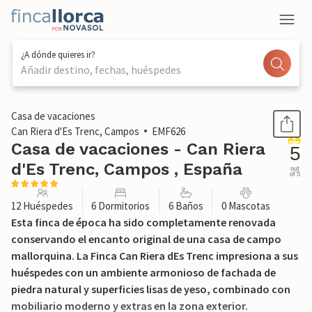
¿A dónde quieres ir?
Añadir destino, fechas, huéspedes
1 / 62
Casa de vacaciones
Can Riera d'Es Trenc, Campos
EMF626
Casa de vacaciones - Can Riera
5
d'Es Trenc, Campos , España
out
of 5
12 Huéspedes
6 Dormitorios
6 Baños
0 Mascotas
Esta finca de época ha sido completamente renovada
conservando el encanto original de una casa de campo
mallorquina. La Finca Can Riera dEs Trenc impresiona a sus
huéspedes con un ambiente armonioso de fachada de
piedra natural y superficies lisas de yeso, combinado con
mobiliario moderno y extras en la zona exterior.