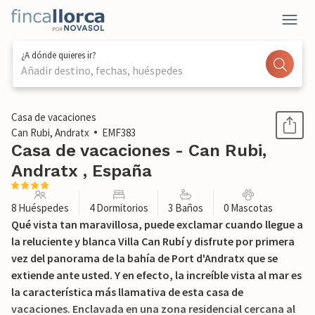
¿A dónde quieres ir?
Añadir destino, fechas, huéspedes
1 / 52
Casa de vacaciones
Can Rubi, Andratx
EMF383
Casa de vacaciones - Can Rubi,
Andratx , España
8 Huéspedes
4 Dormitorios
3 Baños
0 Mascotas
Qué vista tan maravillosa, puede exclamar cuando llegue a
la reluciente y blanca Villa Can Rubí y disfrute por primera
vez del panorama de la bahía de Port d'Andratx que se
extiende ante usted. Y en efecto, la increíble vista al mar es
la característica más llamativa de esta casa de
vacaciones. Enclavada en una zona residencial cercana al