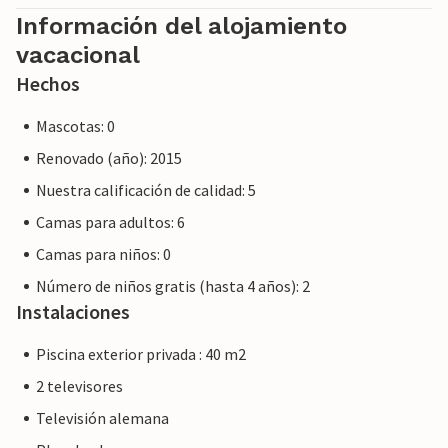
que la ley del consumidor de la UE puede no aplicarse. Sin
Información del alojamiento
embargo, puede estar seguro de que le proporcionaremos
vacacional
el mismo nivel de servicio al cliente y su estancia no será
diferente a reservar alojamiento con un propietario
Hechos
profesional.
Mascotas: 0
Renovado (año): 2015
Nuestra calificación de calidad: 5
Camas para adultos: 6
Camas para niños: 0
Número de niños gratis (hasta 4 años): 2
Instalaciones
Piscina exterior privada : 40 m2
2 televisores
Televisión alemana