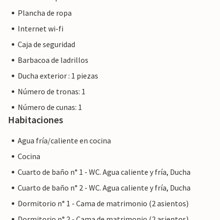
aficionados al senderismo.
Plancha de ropa
Internet wi-fi
A sólo un kilómetro del mar y enclavada en la ladera de la
colina, se encuentra la villa con vistas al mar Cas Forner.
Caja de seguridad
Desde todo el complejo se tiene una maravillosa vista de la
Barbacoa de ladrillos
bahía de Alcúdia. En la Colonia de Sant Pere encontrará
Ducha exterior : 1 piezas
buenas tiendas, un paseo marítimo con restaurantes y un
pequeño puerto deportivo y pesquero. La playa de arena
Número de tronas: 1
resguardada es ideal para familias con niños.
Número de cunas: 1
Habitaciones
Nota: Esta propiedad está gestionada por un propietario
privado, no por una empresa o un comerciante. Esto
Agua fría/caliente en cocina
significa que la ley del consumidor de la UE puede no
Cocina
aplicarse. Sin embargo, puede estar seguro de que le
Cuarto de baño n° 1 - WC. Agua caliente y fría, Ducha
proporcionaremos el mismo nivel de servicio al cliente y su
estancia no será diferente a reservar alojamiento con un
Cuarto de baño n° 2 - WC. Agua caliente y fría, Ducha
propietario profesional.
Dormitorio n° 1 - Cama de matrimonio (2 asientos)
Dormitorio n° 2 - Cama de matrimonio (2 asientos)