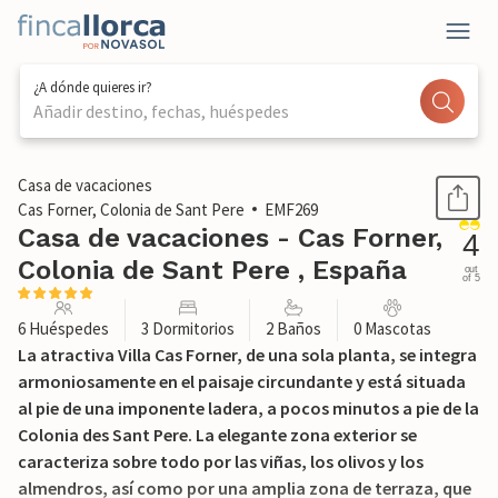
¿A dónde quieres ir?
Añadir destino, fechas, huéspedes
1 / 42
Casa de vacaciones
Cas Forner, Colonia de Sant Pere
EMF269
Casa de vacaciones - Cas Forner,
4
Colonia de Sant Pere , España
out
of 5
6 Huéspedes
3 Dormitorios
2 Baños
0 Mascotas
La atractiva Villa Cas Forner, de una sola planta, se integra
armoniosamente en el paisaje circundante y está situada
al pie de una imponente ladera, a pocos minutos a pie de la
Colonia des Sant Pere. La elegante zona exterior se
caracteriza sobre todo por las viñas, los olivos y los
almendros, así como por una amplia zona de terraza, que