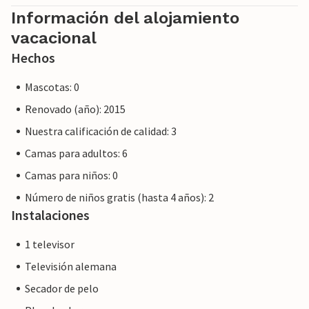
proporcionaremos el mismo nivel de servicio al cliente y su
Información del alojamiento
estancia no será diferente de reservar alojamiento con un
vacacional
propietario profesional.
Hechos
Mascotas: 0
Renovado (año): 2015
Nuestra calificación de calidad: 3
Camas para adultos: 6
Camas para niños: 0
Número de niños gratis (hasta 4 años): 2
Instalaciones
1 televisor
Televisión alemana
Secador de pelo