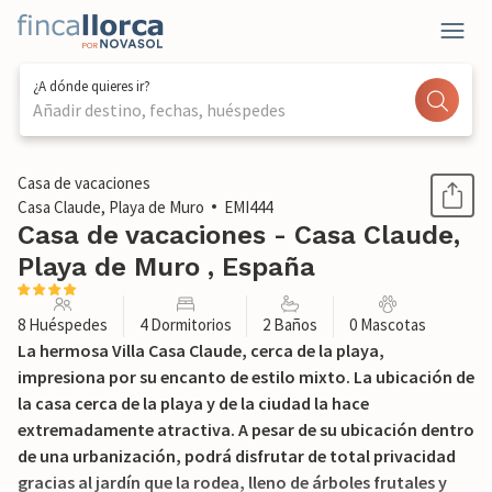
¿A dónde quieres ir?
Añadir destino, fechas, huéspedes
1 / 28
Casa de vacaciones
Casa Claude, Playa de Muro
EMI444
Casa de vacaciones - Casa Claude,
Playa de Muro , España
8 Huéspedes
4 Dormitorios
2 Baños
0 Mascotas
La hermosa Villa Casa Claude, cerca de la playa,
impresiona por su encanto de estilo mixto. La ubicación de
la casa cerca de la playa y de la ciudad la hace
extremadamente atractiva. A pesar de su ubicación dentro
de una urbanización, podrá disfrutar de total privacidad
gracias al jardín que la rodea, lleno de árboles frutales y