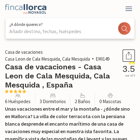
¿A dónde quieres ir?
Añadir destino, fechas, huéspedes
1 / 42
Casa de vacaciones
Casa Leon de Cala Mesquida, Cala Mesquida
EMI149
Casa de vacaciones - Casa
3.5
Leon de Cala Mesquida, Cala
out of 5
Mesquida , España
6 Huéspedes
3 Dormitorios
2 Baños
0 Mascotas
Unas vacaciones entre el mar y la montaña - ¿dónde sino
en Mallorca? La villa de color terracota con la persiana
blanca desprende el encanto marítimo de una casa de
vacaciones muy especial en nuestra isla favorita. La
magnífica vista de las montañas de Llevant y las suaves