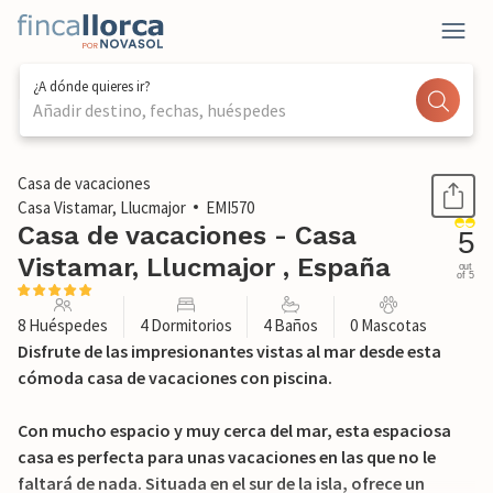
¿A dónde quieres ir?
Añadir destino, fechas, huéspedes
1 / 29
Casa de vacaciones
Casa Vistamar, Llucmajor
EMI570
Casa de vacaciones - Casa
5
Vistamar, Llucmajor , España
out
of 5
8 Huéspedes
4 Dormitorios
4 Baños
0 Mascotas
Disfrute de las impresionantes vistas al mar desde esta
cómoda casa de vacaciones con piscina.
Con mucho espacio y muy cerca del mar, esta espaciosa
casa es perfecta para unas vacaciones en las que no le
faltará de nada. Situada en el sur de la isla, ofrece un