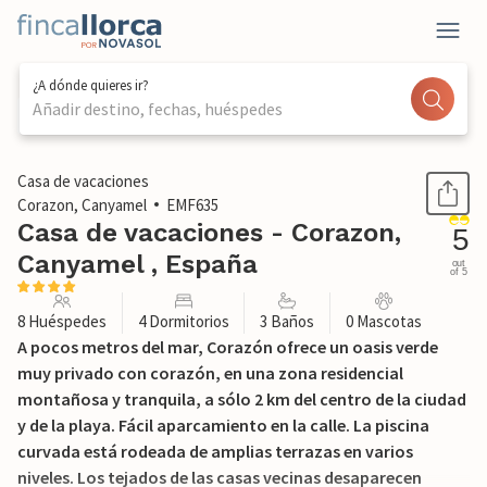
¿A dónde quieres ir?
Añadir destino, fechas, huéspedes
1 / 42
Casa de vacaciones
Corazon, Canyamel
EMF635
Casa de vacaciones - Corazon,
5
Canyamel , España
out
of 5
8 Huéspedes
4 Dormitorios
3 Baños
0 Mascotas
A pocos metros del mar, Corazón ofrece un oasis verde
muy privado con corazón, en una zona residencial
montañosa y tranquila, a sólo 2 km del centro de la ciudad
y de la playa. Fácil aparcamiento en la calle. La piscina
curvada está rodeada de amplias terrazas en varios
niveles. Los tejados de las casas vecinas desaparecen