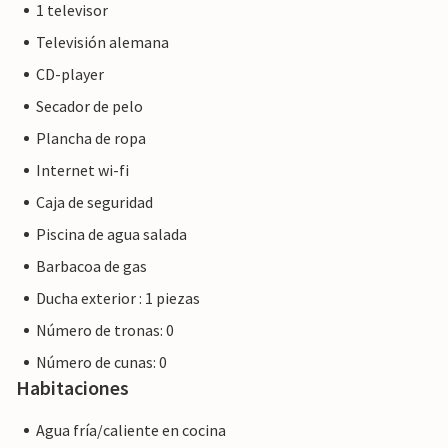
1 televisor
minutos a pie. Entre Cala Millor y Cala Ratjada hay otras
hermosas calas y las famosas Cuevas de Artà. El pueblo del
Televisión alemana
mismo nombre con sus agradables cafés está a 10
CD-player
kilómetros para visitas espontáneas.
Secador de pelo
Nota: Esta propiedad está gestionada por un propietario
Plancha de ropa
privado, no por una empresa o un comerciante. Esto
Internet wi-fi
significa que es posible que no se aplique la legislación de la
Caja de seguridad
UE en materia de consumo. Sin embargo, puede estar
seguro de que le proporcionaremos el mismo nivel de
Piscina de agua salada
servicio al cliente y su estancia no será diferente a reservar
Barbacoa de gas
alojamiento con un propietario profesional.
Ducha exterior : 1 piezas
Número de tronas: 0
Número de cunas: 0
Habitaciones
Agua fría/caliente en cocina