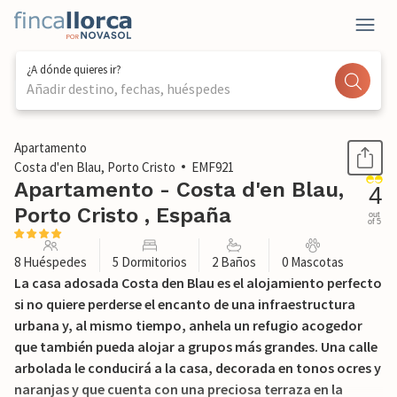
¿A dónde quieres ir?
Añadir destino, fechas, huéspedes
1 / 27
Apartamento
Costa d'en Blau, Porto Cristo
EMF921
Apartamento - Costa d'en Blau,
4
Porto Cristo , España
out
of 5
8 Huéspedes
5 Dormitorios
2 Baños
0 Mascotas
La casa adosada Costa den Blau es el alojamiento perfecto
si no quiere perderse el encanto de una infraestructura
urbana y, al mismo tiempo, anhela un refugio acogedor
que también pueda alojar a grupos más grandes. Una calle
arbolada le conducirá a la casa, decorada en tonos ocres y
naranjas y que cuenta con una preciosa terraza en la