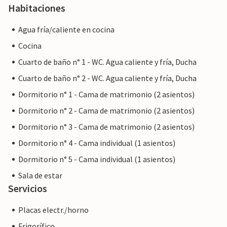
Habitaciones
proporcionaremos el mismo nivel de servicio al cliente y su
estancia no será diferente a reservar alojamiento con un
Agua fría/caliente en cocina
propietario profesional.
Cocina
Cuarto de baño n° 1 - WC. Agua caliente y fría, Ducha
Cuarto de baño n° 2 - WC. Agua caliente y fría, Ducha
Dormitorio n° 1 - Cama de matrimonio (2 asientos)
Dormitorio n° 2 - Cama de matrimonio (2 asientos)
Dormitorio n° 3 - Cama de matrimonio (2 asientos)
Dormitorio n° 4 - Cama individual (1 asientos)
Dormitorio n° 5 - Cama individual (1 asientos)
Sala de estar
Servicios
Placas electr./horno
Frigorífico