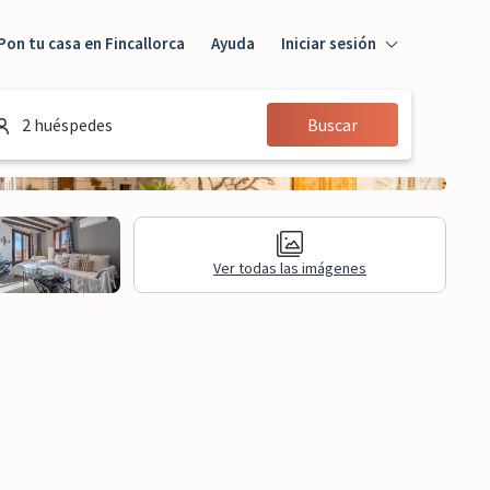
Pon tu casa en Fincallorca
Ayuda
Iniciar sesión
Iniciar sesión
2 huéspedes
Buscar
Huésped
Propietario
Ver todas las imágenes
aluaciones
Información legal