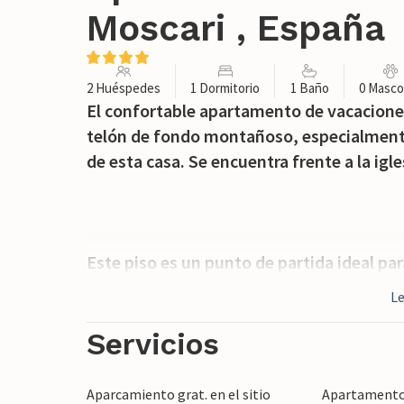
Moscari , España
2 Huéspedes
1 Dormitorio
1 Baño
0 Masco
El confortable apartamento de vacacion
telón de fondo montañoso, especialmente
de esta casa. Se encuentra frente a la igle
Este piso es un punto de partida ideal pa
tiene la oportunidad de experimentar la a
L
mallorquín. Aquellos que deseen pasar el
tumbonas, sillas y una mesa en la mencion
Servicios
prolongado baño de sol, un desayuno al ai
Aparcamiento grat. en el sitio
Apartamento