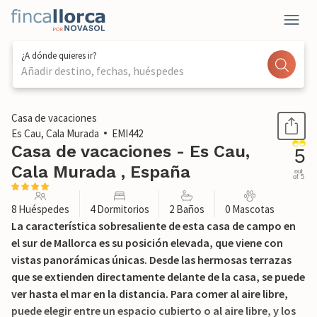
¿A dónde quieres ir?
Añadir destino, fechas, huéspedes
1 / 42
Casa de vacaciones
Es Cau, Cala Murada
EMI442
Casa de vacaciones - Es Cau,
5
Cala Murada , España
out
of 5
8 Huéspedes
4 Dormitorios
2 Baños
0 Mascotas
La característica sobresaliente de esta casa de campo en
el sur de Mallorca es su posición elevada, que viene con
vistas panorámicas únicas. Desde las hermosas terrazas
que se extienden directamente delante de la casa, se puede
ver hasta el mar en la distancia. Para comer al aire libre,
puede elegir entre un espacio cubierto o al aire libre, y los