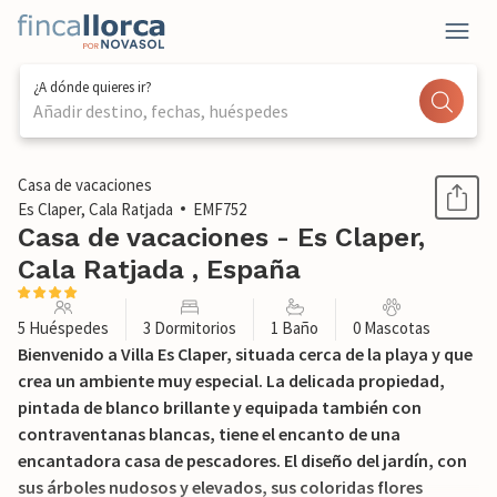
¿A dónde quieres ir?
Añadir destino, fechas, huéspedes
1 / 37
Casa de vacaciones
Es Claper, Cala Ratjada
EMF752
Casa de vacaciones - Es Claper,
Cala Ratjada , España
5 Huéspedes
3 Dormitorios
1 Baño
0 Mascotas
Bienvenido a Villa Es Claper, situada cerca de la playa y que
crea un ambiente muy especial. La delicada propiedad,
pintada de blanco brillante y equipada también con
contraventanas blancas, tiene el encanto de una
encantadora casa de pescadores. El diseño del jardín, con
sus árboles nudosos y elevados, sus coloridas flores