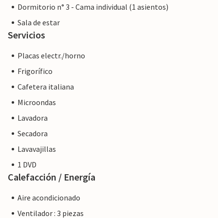
Dormitorio n° 3 - Cama individual (1 asientos)
Nota: Esta propiedad está gestionada por un propietario
Sala de estar
privado, no por una empresa o un comerciante. Esto
Servicios
significa que es posible que no se aplique la legislación de la
UE en materia de consumo. Sin embargo, puede estar
Placas electr./horno
seguro de que le proporcionaremos el mismo nivel de
servicio al cliente y su estancia no será diferente a reservar
Frigorífico
alojamiento con un propietario profesional.
Cafetera italiana
Microondas
Lavadora
Secadora
Lavavajillas
1 DVD
Calefacción / Energía
Aire acondicionado
Ventilador : 3 piezas