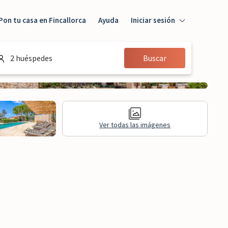
Pon tu casa en Fincallorca
Ayuda
Iniciar sesión
Iniciar sesión
2 huéspedes
Buscar
Huésped
Propietario
Ver todas las imágenes
aluaciones
Información legal