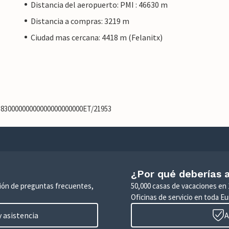
Distancia del aeropuerto: PMI : 46630 m
Distancia a compras: 3219 m
Ciudad mas cercana: 4418 m (Felanitx)
9183000000000000000000000ET/21953
¿Por qué deberías a
ción de preguntas frecuentes,
50,000 casas de vacaciones en 
Oficinas de servicio en toda Eu
 asistencia
A