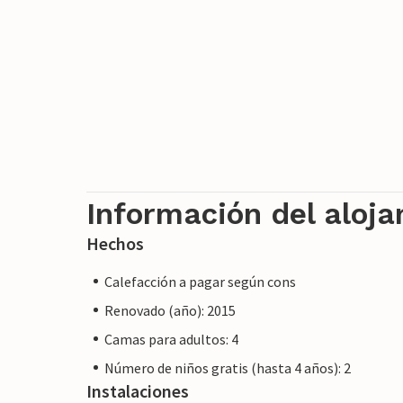
Nota: Esta propiedad está gestionada por
un comerciante. Esto significa que es posi
materia de consumo. Sin embargo, puede 
mismo nivel de servicio al cliente y su es
con un propietario profesional.
Información del aloj
Hechos
Calefacción a pagar según cons
Renovado (año): 2015
Camas para adultos: 4
Número de niños gratis (hasta 4 años): 2
Instalaciones