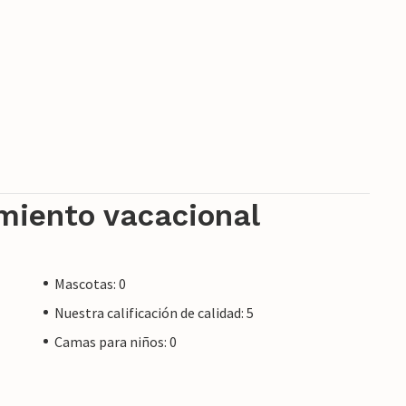
 un propietario privado, no por una empresa o
ble que no se aplique la legislación de la UE en
estar seguro de que le proporcionaremos el
tancia no será diferente a reservar alojamiento
amiento vacacional
Mascotas: 0
Nuestra calificación de calidad: 5
Camas para niños: 0