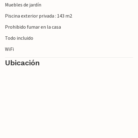
Muebles de jardín
playas de arena entre Cala Ratjada y Canyamel están a
sólo 6 ó 7 kilómetros.
Piscina exterior privada : 143 m2
Prohibido fumar en la casa
Todo incluido
WiFi
Ubicación