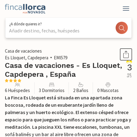
¿A dónde quieres ir?
Añadir destino, fechas, huéspedes
1 / 48
Casa de vacaciones
Es Lloquet, Capdepera
EMI579
Casa de vacaciones - Es Lloquet,
3
Capdepera , España
out
of 5
6 Huéspedes
3 Dormitorios
2 Baños
0 Mascotas
La Finca Es Lloquet está situada en una apartada zona
boscosa, rodeada de un exuberante jardín lleno de
palmeras y un huerto ecológico. El extenso césped ofrece
espacio para que jueguen los niños o para practicar yoga y
meditación. La piscina XXL tiene escalones, tumbonas, un
sofá balinés y un bar al aire libre ofrecen una zona de