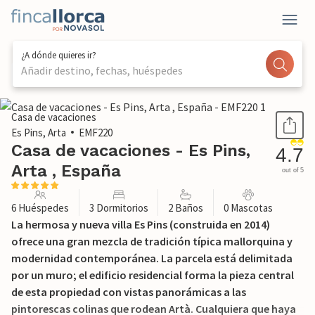
¿A dónde quieres ir?
Añadir destino, fechas, huéspedes
1 / 37
Casa de vacaciones
Es Pins, Arta
EMF220
Casa de vacaciones - Es Pins,
4.7
Arta , España
out of 5
6 Huéspedes
3 Dormitorios
2 Baños
0 Mascotas
La hermosa y nueva villa Es Pins (construida en 2014)
ofrece una gran mezcla de tradición típica mallorquina y
modernidad contemporánea. La parcela está delimitada
por un muro; el edificio residencial forma la pieza central
de esta propiedad con vistas panorámicas a las
pintorescas colinas que rodean Artà. Cualquiera que haya