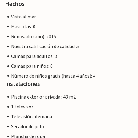
cliente y su estancia no será diferente a reservar
Hechos
alojamiento con un propietario profesional.
Vista al mar
Mascotas: 0
Renovado (año): 2015
Nuestra calificación de calidad: 5
Camas para adultos: 8
Camas para niños: 0
Número de niños gratis (hasta 4 años): 4
Instalaciones
Piscina exterior privada : 43 m2
1 televisor
Televisión alemana
Secador de pelo
Plancha de ropa