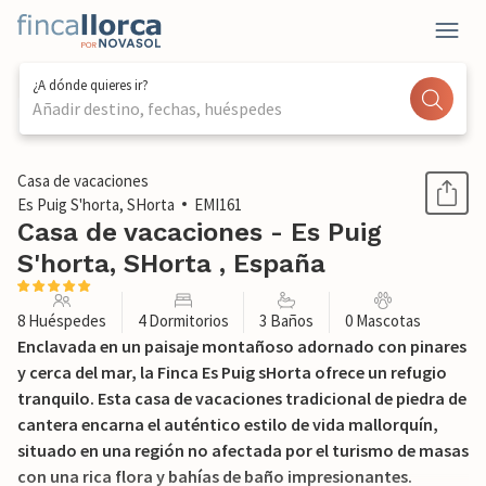
¿A dónde quieres ir?
Añadir destino, fechas, huéspedes
1 / 37
Casa de vacaciones
Es Puig S'horta, SHorta
EMI161
Casa de vacaciones - Es Puig
S'horta, SHorta , España
8 Huéspedes
4 Dormitorios
3 Baños
0 Mascotas
Enclavada en un paisaje montañoso adornado con pinares
y cerca del mar, la Finca Es Puig sHorta ofrece un refugio
tranquilo. Esta casa de vacaciones tradicional de piedra de
cantera encarna el auténtico estilo de vida mallorquín,
situado en una región no afectada por el turismo de masas
con una rica flora y bahías de baño impresionantes.