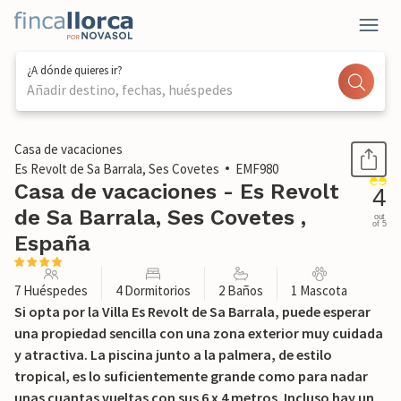
¿A dónde quieres ir?
Añadir destino, fechas, huéspedes
1 / 47
Casa de vacaciones
Es Revolt de Sa Barrala, Ses Covetes
EMF980
Casa de vacaciones - Es Revolt
4
de Sa Barrala, Ses Covetes ,
out
of 5
España
7 Huéspedes
4 Dormitorios
2 Baños
1 Mascota
Si opta por la Villa Es Revolt de Sa Barrala, puede esperar
una propiedad sencilla con una zona exterior muy cuidada
y atractiva. La piscina junto a la palmera, de estilo
tropical, es lo suficientemente grande como para nadar
unas cuantas vueltas con sus 6 x 4 metros. Incluso hay un