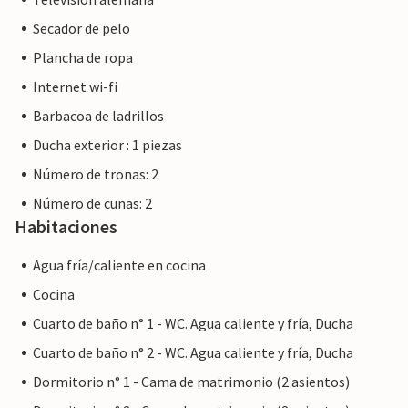
diarias. La bahía de Es Trenc, una de las playas más
Secador de pelo
atractivas de Mallorca, está a sólo 5 kilómetros de la villa.
Plancha de ropa
La reserva natural marina Parc natural de Mondragó,
hogar de raras especies de aves, está a unos 30 km. A
Internet wi-fi
Palma, la vibrante capital de la isla, se llega en 40 minutos.
Barbacoa de ladrillos
Ducha exterior : 1 piezas
Número de tronas: 2
Nota: Esta propiedad está gestionada por un propietario
Número de cunas: 2
privado, no por una empresa ni un comerciante. Esto
Habitaciones
significa que es posible que no se aplique la legislación de la
UE en materia de consumo. Sin embargo, puede estar
Agua fría/caliente en cocina
seguro de que le proporcionaremos el mismo nivel de
Cocina
servicio al cliente y su estancia no será diferente a reservar
Cuarto de baño n° 1 - WC. Agua caliente y fría, Ducha
alojamiento con un propietario profesional.
Cuarto de baño n° 2 - WC. Agua caliente y fría, Ducha
Dormitorio n° 1 - Cama de matrimonio (2 asientos)