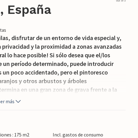
out of 5
 , España
tas
ilas, disfrutar de un entorno de vida especial y,
 privacidad y la proximidad a zonas avanzadas
l lo hace posible! Si sólo desea que el/los
te un período determinado, puede introducir
 es un poco accidentado, pero el pintoresco
aranjos y otros arbustos y árboles
ermina en una gran zona de grava frente a la
piedra a ras de suelo. Bonitos caminos, muros y
eer más
rse al aire libre. La sombra natural y las
cuado a cualquier hora del día. El pabellón del
uí sólo tendrá que decidir qué comida del día le
unto a la barbacoa también tiene su encanto y
iones : 175 m2
Incl. gastos de consumo