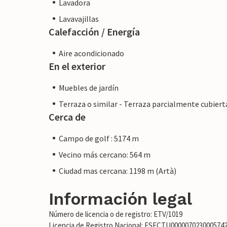
Lavadora
con un propietario profesional.
Lavavajillas
Calefacción / Energía
Aire acondicionado
En el exterior
Muebles de jardín
Terraza o similar - Terraza parcialmente cubiert
Cerca de
Campo de golf : 5174 m
Vecino más cercano: 564 m
Ciudad mas cercana: 1198 m (Artà)
Información legal
Número de licencia o de registro: ETV/1019
Licencia de Registro Nacional: ESFCTU00000702300057