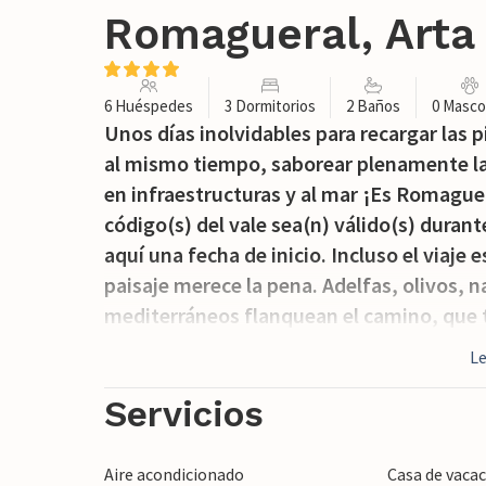
Romagueral, Arta
6 Huéspedes
3 Dormitorios
2 Baños
0 Masco
Unos días inolvidables para recargar las p
al mismo tiempo, saborear plenamente la
en infraestructuras y al mar ¡Es Romaguera
código(s) del vale sea(n) válido(s) duran
aquí una fecha de inicio. Incluso el viaje
paisaje merece la pena. Adelfas, olivos, n
mediterráneos flanquean el camino, que t
casa y conduce directamente a la casa de 
L
alcobas rodean el terreno e invitan a relaja
terrazas cubiertas le ofrecen un lugar ade
Servicios
olivar es especialmente impresionante. Aq
gusta más. La zona de asientos redonda j
Aire acondicionado
Casa de vacac