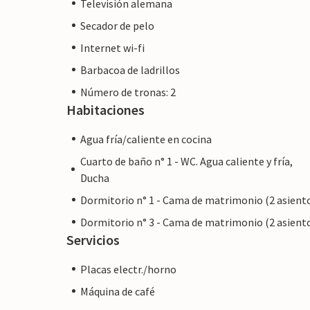
Televisión alemana
Cala Ratjada está a sólo 11 km de la Villa
degustar la excelente cocina local. Debido
Secador de pelo
baches, le recomendamos que elija un co
Internet wi-fi
villa de ensueño, romántica como un cuen
Barbacoa de ladrillos
pueblo de Artà. El pequeño pueblo se con
Número de tronas: 2
noreste de Mallorca y es ideal para ir de 
Habitaciones
tentempié o un café. A la hermosa playa d
Agua fría/caliente en cocina
coche en unos 10 minutos. El bonito puebl
cuarto de hora.
Cuarto de baño n° 1 - WC. Agua caliente y fría,
Ducha
Dormitorio n° 1 - Cama de matrimonio (2 asient
Dormitorio n° 3 - Cama de matrimonio (2 asient
Servicios
Nota: Esta propiedad está gestionada por
un comerciante. Esto significa que es posi
Placas electr./horno
materia de consumo. Sin embargo, puede 
Máquina de café
mismo nivel de servicio al cliente y su es