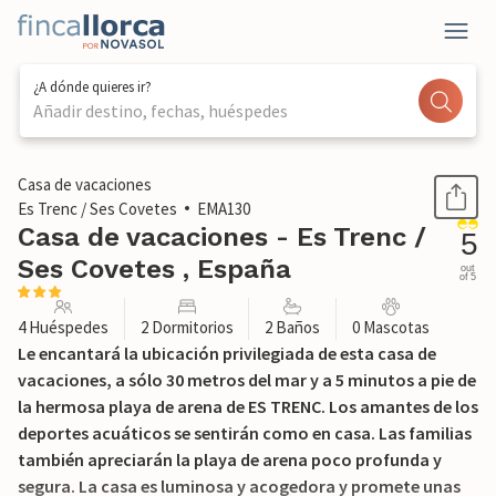
¿A dónde quieres ir?
Añadir destino, fechas, huéspedes
1 / 29
Casa de vacaciones
Es Trenc / Ses Covetes
EMA130
Casa de vacaciones - Es Trenc /
5
Ses Covetes , España
out
of 5
4 Huéspedes
2 Dormitorios
2 Baños
0 Mascotas
Le encantará la ubicación privilegiada de esta casa de
vacaciones, a sólo 30 metros del mar y a 5 minutos a pie de
la hermosa playa de arena de ES TRENC. Los amantes de los
deportes acuáticos se sentirán como en casa. Las familias
también apreciarán la playa de arena poco profunda y
segura. La casa es luminosa y acogedora y promete unas