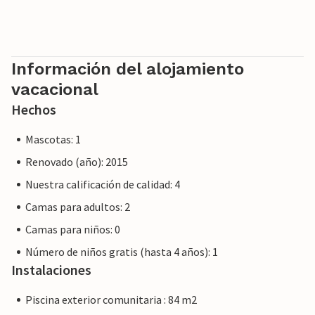
de Ses Salines. La parcela de 28.520 m² ofrece mucho
espacio. El entorno inmediato invita a dar largos paseos
por el campo. Gracias a su ubicación estratégica, los
pueblos y playas de los alrededores también están a poca
Información del alojamiento
distancia. Colonia de Sant Jordi (aprox. 2,7 km) tiene dos
vacacional
hermosas playas de arena, la del norte, Es Trenc, es la
playa natural más grande de Mallorca.
Hechos
Mascotas: 1
Renovado (año): 2015
Nuestra calificación de calidad: 4
Camas para adultos: 2
Camas para niños: 0
Número de niños gratis (hasta 4 años): 1
Instalaciones
Piscina exterior comunitaria : 84 m2