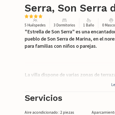
Serra, Son Serra 
5 Huéspedes
3 Dormitorios
1 Baño
0 Masco
"Estrella de Son Serra" es una encantadora 
pueblo de Son Serra de Marina, en el nore
para familias con niños o parejas.
La villa dispone de varias zonas de terr
jardín para comer, hacer barbacoas o simp
L
ofrece fantásticas vistas del cercano mar,
La villa está rodeada de césped cuidado y
Servicios
niños jueguen mientras los adultos se re
de alquiler directamente en la casa.
Aire acondicionado : 2 piezas
Aparcamiento 