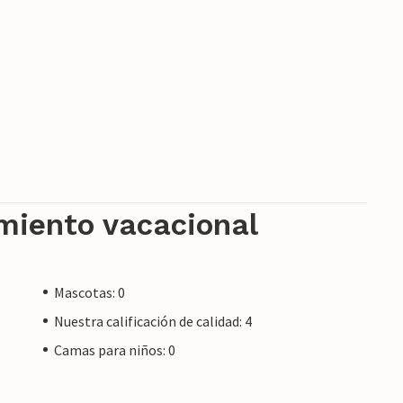
 un propietario privado, no por una empresa o
 del consumidor de la UE puede no aplicarse. Sin
oporcionaremos el mismo nivel de servicio al
reservar alojamiento con un propietario
amiento vacacional
Mascotas: 0
Nuestra calificación de calidad: 4
Camas para niños: 0