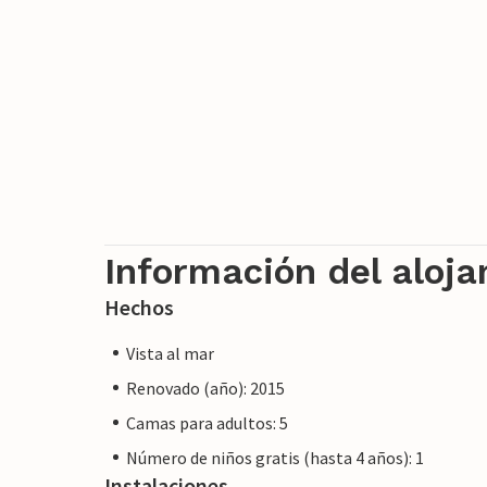
Nota: Esta propiedad está gestionada por
un comerciante. Esto significa que la ley
embargo, puede estar seguro de que le pr
cliente y su estancia no será diferente a 
profesional.
Información del aloj
Hechos
Vista al mar
Renovado (año): 2015
Camas para adultos: 5
Número de niños gratis (hasta 4 años): 1
Instalaciones