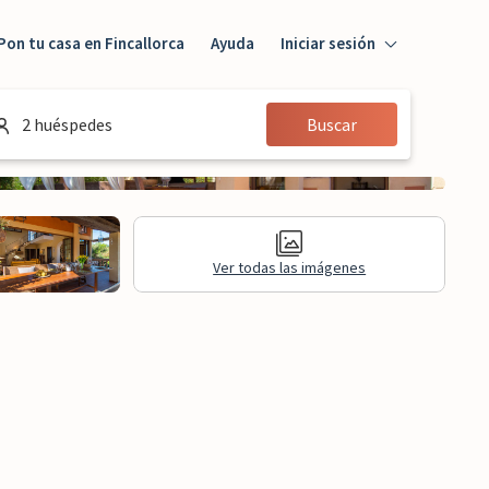
Pon tu casa en Fincallorca
Ayuda
Iniciar sesión
Iniciar sesión
2 huéspedes
Buscar
Huésped
Propietario
Ver todas las imágenes
aluaciones
Información legal