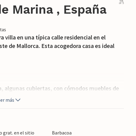
out
of 5
de Marina , España
tas
villa en una típica calle residencial en el
ste de Mallorca. Esta acogedora casa es ideal
aza, algunas cubiertas, con cómodos muebles de
lemente relajarse. La terraza de la azotea
eer más
 perfectas para disfrutar de las puestas de sol.
 zonas verdes, que ofrecen espacio para que los
lajan en las tumbonas. Puede aparcar su coche
grat. en el sitio
Barbacoa