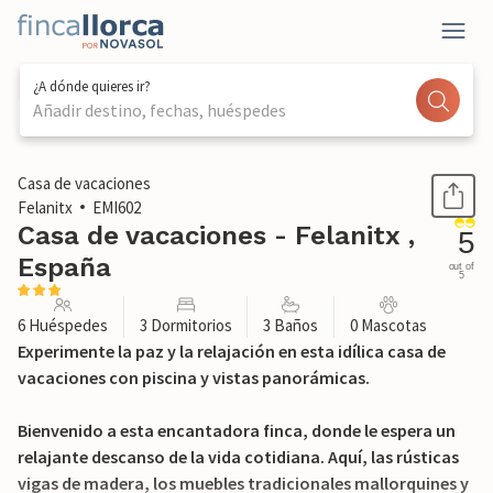
¿A dónde quieres ir?
Añadir destino, fechas, huéspedes
1 / 55
Casa de vacaciones
Felanitx
EMI602
Casa de vacaciones - Felanitx ,
5
España
out of
5
6 Huéspedes
3 Dormitorios
3 Baños
0 Mascotas
Experimente la paz y la relajación en esta idílica casa de
vacaciones con piscina y vistas panorámicas.
Bienvenido a esta encantadora finca, donde le espera un
relajante descanso de la vida cotidiana. Aquí, las rústicas
vigas de madera, los muebles tradicionales mallorquines y