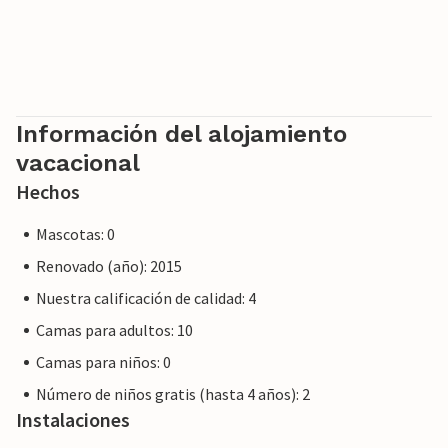
Nota: Esta propiedad está gestionada por un propietario
privado, no por una empresa ni un comerciante. Esto
significa que es posible que no se aplique la legislación de la
Información del alojamiento
UE en materia de consumo. Sin embargo, puede estar
vacacional
seguro de que le proporcionaremos el mismo nivel de
Hechos
servicio al cliente y su estancia no será diferente a reservar
alojamiento con un propietario profesional.
Mascotas: 0
Renovado (año): 2015
Nuestra calificación de calidad: 4
Camas para adultos: 10
Camas para niños: 0
Número de niños gratis (hasta 4 años): 2
Instalaciones