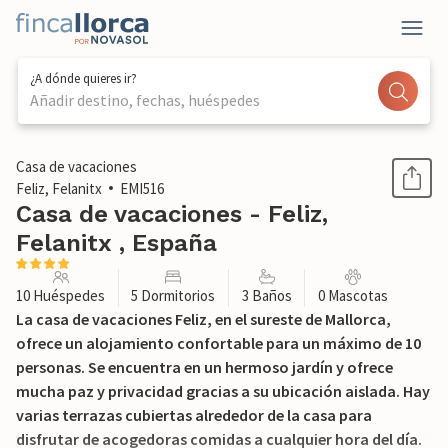
¿A dónde quieres ir?
Añadir destino, fechas, huéspedes
1 / 52
Casa de vacaciones
Feliz, Felanitx
EMI516
Casa de vacaciones - Feliz,
Felanitx , España
10 Huéspedes
5 Dormitorios
3 Baños
0 Mascotas
La casa de vacaciones Feliz, en el sureste de Mallorca,
ofrece un alojamiento confortable para un máximo de 10
personas. Se encuentra en un hermoso jardín y ofrece
mucha paz y privacidad gracias a su ubicación aislada. Hay
varias terrazas cubiertas alrededor de la casa para
disfrutar de acogedoras comidas a cualquier hora del día.