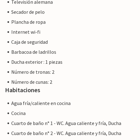
Televisión alemana
significa que es posible que no se aplique la legislación de la
Secador de pelo
UE en materia de consumo. Sin embargo, puede estar
seguro de que le proporcionaremos el mismo nivel de
Plancha de ropa
servicio al cliente y su estancia no será diferente a reservar
Internet wi-fi
alojamiento con un propietario profesional.
Caja de seguridad
Barbacoa de ladrillos
Ducha exterior : 1 piezas
Número de tronas: 2
Número de cunas: 2
Habitaciones
Agua fría/caliente en cocina
Cocina
Cuarto de baño n° 1 - WC. Agua caliente y fría, Ducha
Cuarto de baño n° 2 - WC. Agua caliente y fría, Ducha