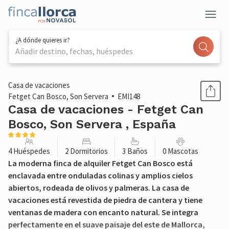
¿A dónde quieres ir?
Añadir destino, fechas, huéspedes
1 / 32
Casa de vacaciones
Fetget Can Bosco, Son Servera
EMI148
Casa de vacaciones - Fetget Can
Bosco, Son Servera , España
4 Huéspedes
2 Dormitorios
3 Baños
0 Mascotas
La moderna finca de alquiler Fetget Can Bosco está
enclavada entre onduladas colinas y amplios cielos
abiertos, rodeada de olivos y palmeras. La casa de
vacaciones está revestida de piedra de cantera y tiene
ventanas de madera con encanto natural. Se integra
perfectamente en el suave paisaje del este de Mallorca,