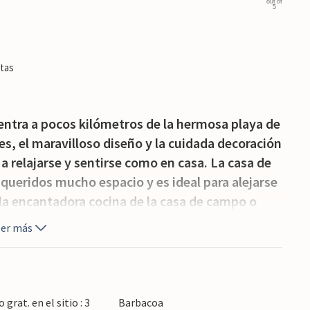
out of
5
tas
uentra a pocos kilómetros de la hermosa playa de
es, el maravilloso diseño y la cuidada decoración
 relajarse y sentirse como en casa. La casa de
 queridos mucho espacio y es ideal para alejarse
 la encantadora cocina de la casa de campo o
n el porche para cenar al aire libre. Desde aquí
eer más
ina, que sirve de relajante oasis rodeado de
stera de Porto Cristo en coche o en bicicleta. Es
grat. en el sitio : 3
Barbacoa