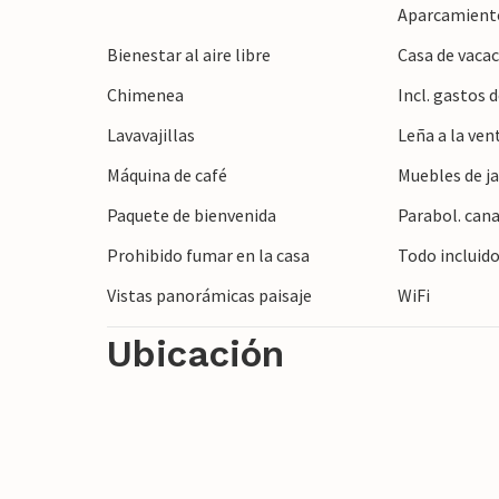
el lugar perfecto para nadar y disfrutar 
Aparcamient
visitar el tercer municipio en importancia,
Bienestar al aire libre
Casa de vacac
callejuelas del casco antiguo y déjese hec
Chimenea
Incl. gastos
pasados. La cueva del dragón, no lejos de
Caminos subterráneos conducen a los visit
Lavavajillas
Leña a la ven
subterráneos más grandes del mundo, ¡y 
Máquina de café
Muebles de ja
fantásticas!
Paquete de bienvenida
Parabol. cana
Prohibido fumar en la casa
Todo incluid
Vistas panorámicas paisaje
WiFi
Ubicación