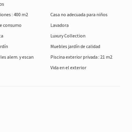
del mar azul turquesa en la playa. También puede
os
 Manacor, al este de la isla. Pasee por las
iones : 400 m2
Casa no adecuada para niños
hizar por el encanto y las historias de tiempos
 de consumo
Lavadora
 Porto Cristo, también merece una visita.
antes hasta las orillas de uno de los lagos
ta
Luxury Collection
volverá a casa con muchas impresiones
rdín
Muebles jardín de calidad
les alem. y escan
Piscina exterior privada : 21 m2
o
Vida en el exterior