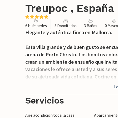
Treupoc , España
6 Huéspedes
3 Dormitorios
3 Baños
0 Masco
Elegante y auténtica finca en Mallorca.
Esta villa grande y de buen gusto se enc
arena de Porto Christo. Los bonitos color
crean un ambiente de ensueño que invita a
vacaciones le ofrece a usted y a sus seres
de su ajetreada vida cotidiana. Cocine en
haga una barbacoa en el jardín y reúnase e
L
también tendrá una buena vista de la pisc
vegetación para nadar y tomar el sol.
Servicios
Puede llegar rápidamente a la localidad co
Aire acondicion.toda la casa
Aparcamiento 